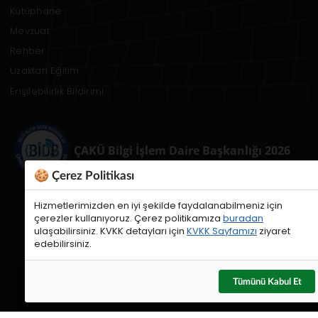
Kütüphane
Mevzuat
Rehber
Uzaktan Eğitim
Erişilebilirlik Bildirimi
ÇAKÜ Bilgi İşlem Daire Başkanlığı 2026
🍪 Çerez Politikası
Hizmetlerimizden en iyi şekilde faydalanabilmeniz için
çerezler kullanıyoruz. Çerez politikamıza
buradan
ulaşabilirsiniz. KVKK detayları için
KVKK Sayfamızı
ziyaret
edebilirsiniz.
Tümünü Kabul Et
Web Sorumluları