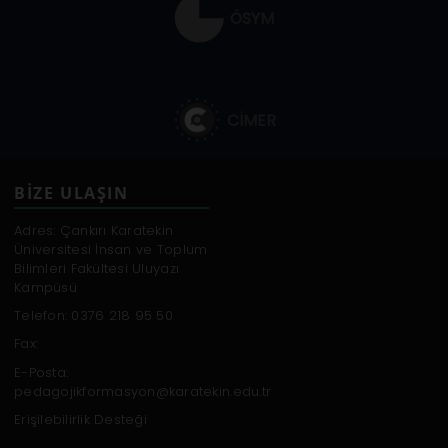
ÖSYM
CİMER
BİZE ULAŞIN
Adres: Çankırı Karatekin
Üniversitesi İnsan ve Toplum
Bilimleri Fakültesi Uluyazı
Kampüsü
Telefon: 0376 218 95 50
Fax:
E-Posta:
pedagojikformasyon@karatekin.edu.tr
Erişilebilirlik Desteği