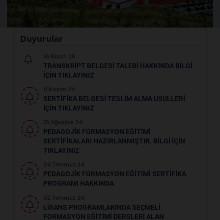
Duyurular
16 Nisan 25
TRANSKRİPT BELGESİ TALEBİ HAKKINDA BILGI
IÇIN TIKLAYINIZ
11 Kasım 24
SERTİFİKA BELGESİ TESLİM ALMA USULLERİ
İÇIN TIKLAYINIZ
16 Ağustos 24
PEDAGOJİK FORMASYON EĞİTİMİ
SERTİFİKALARI HAZIRLANMIŞTIR. BILGI IÇIN
TIKLAYINIZ
04 Temmuz 24
PEDAGOJİK FORMASYON EĞİTİMİ SERTİFİKA
PROGRAMI HAKKINDA
02 Temmuz 24
LISANS PROGRAMLARINDA SEÇMELI
FORMASYON EĞITIMI DERSLERI ALAN