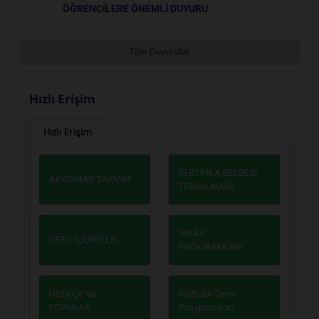
ÖĞRENCILERE ÖNEMLI DUYURU
Tüm Duyurular
Hızlı Erişim
Hızlı Erişim
SERTİFİKA BELGESİ
AKADEMİK TAKVİM
TESLİM ALMA
USULLERİ
SINAV
DERS İÇERİKLERİ
PROGRAMLARI
DİLEKÇE ve
Haftalık Ders
FORMLAR
Programları